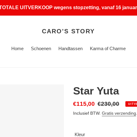
TOTALE UITVERKOOP wegens stopzetting, vanaf 16 januar
CARO'S STORY
Home
Schoenen
Handtassen
Karma of Charme
Star Yuta
Aanbiedingsprijs
€115,00
Normale
€230,00
UITV
prijs
Inclusief BTW.
Gratis verzending
Kleur