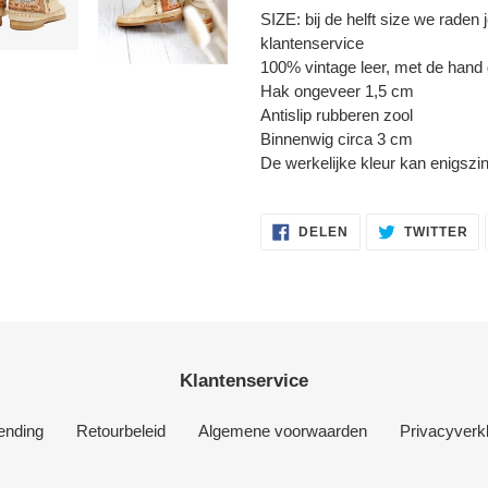
SIZE: bij de helft size we rade
klantenservice
100% vintage leer, met de hand
Hak ongeveer 1,5 cm
Antislip rubberen zool
Binnenwig circa 3 cm
De werkelijke kleur kan enigszi
DELEN
TW
DELEN
TWITTER
OP
OP
FACEBOOK
TW
Klantenservice
ending
Retourbeleid
Algemene voorwaarden
Privacyverkl