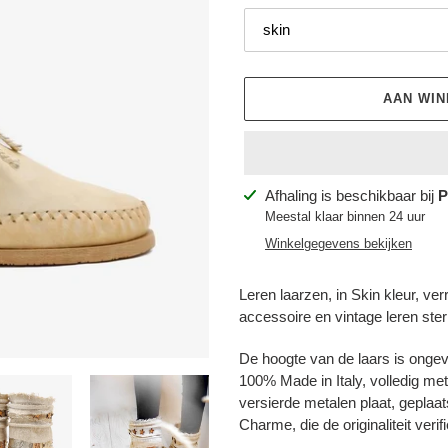
AAN WI
Product
Afhaling is beschikbaar bij
P
toegevoegen
Meestal klaar binnen 24 uur
aan
Winkelgegevens bekijken
je
winkelwagen
Leren laarzen, in Skin kleur, ver
accessoire en vintage leren ster
De hoogte van de laars is onge
100% Made in Italy, volledig me
versierde metalen plaat, geplaat
Charme, die de originaliteit verifi