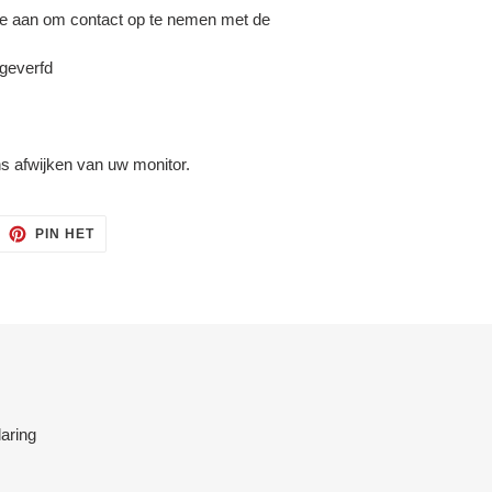
n je aan om contact op te nemen met de
 geverfd
ns afwijken van uw monitor.
ITTEREN
PINNEN
PIN HET
OP
ITTER
PINTEREST
aring