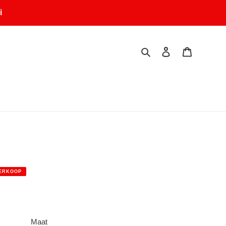
i
Zoeken
Inloggen
Winkelwa
ERKOOP
.
Maat